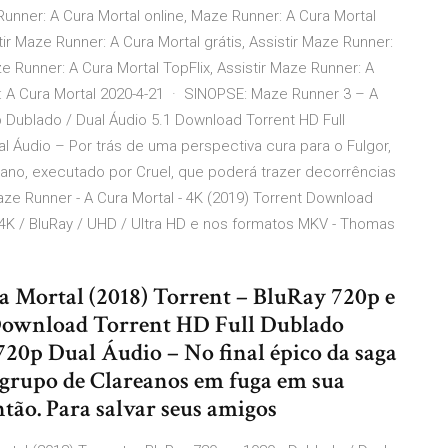
unner: A Cura Mortal online, Maze Runner: A Cura Mortal
tir Maze Runner: A Cura Mortal grátis, Assistir Maze Runner:
 Runner: A Cura Mortal TopFlix, Assistir Maze Runner: A
r: A Cura Mortal 2020-4-21 · SINOPSE: Maze Runner 3 – A
p Dublado / Dual Áudio 5.1 Download Torrent HD Full
l Áudio – Por trás de uma perspectiva cura para o Fulgor,
lano, executado por Cruel, que poderá trazer decorrências
aze Runner - A Cura Mortal - 4K (2019) Torrent Download
 4K / BluRay / UHD / Ultra HD e nos formatos MKV - Thomas
Mortal (2018) Torrent – BluRay 720p e
 Download Torrent HD Full Dublado
20p Dual Áudio – No final épico da saga
grupo de Clareanos em fuga em sua
ntão. Para salvar seus amigos