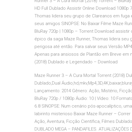
Runner 3 – A Cura Mortal (2018) Torrent – BluRa
HD Full Dublado Assistir Online Download 1080p 
Thomas lidera seu grupo de Clareanos em fuga em
seus amigos SINOPSE: No Baixar Filme Maze Runne
BluRay 720p | 1080p – Torrent Download assistir 
épico da saga Maze Runner, Thomas lidera seu g
perigosa até então. Para salvar seus Versão MP
Apenas para ansiosos de Plantão em Breve em me
(2018) Dublado e Legendado – Download
Maze Runner 3 – A Cura Mortal Torrent (2018) 
Dublado,Dual Áudio,hd,mkv,Mp4,3D,4K,baixar,blura
Lançamento: 2014 Gênero: Ação, Mistério, Ficção
BluRay 720p / 1080p Áudio: 10 | Vídeo: 10 Forma
6.8 SINOPSE: Num cenário pós-apocalíptico, u
labirinto misterioso Baixar Maze Runner – Corr
Ação, Aventura, Ficção Científica, Filmes Dubl
DUBLADO MEGA – PANDAFILES. ATUALIZAÇÕES DE