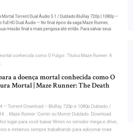
Mortal Torrent Dual Áudio 5.1 / Dublado BluRay 720p | 1080p –
o full HD Dual Áudio — No final épico da saga Maze Runner,
a missão final e mais perigosa até então. Para salvar seus
ortal conhecida como O Fulgor. Títulos:Maze Runner: A
:.
para a doença mortal conhecida como O
Cura Mortal | Maze Runner: The Death
4 – Torrent Download – BluRay 720p e 1080p Dublado /
14 … Maze Runner: Correr ou Morrer Dublado. Download
or lugar para você baixar filmes no servidor mega e drive,
os e estamos sempre trabalhando para adicionar mais