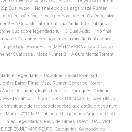
y 720p e 1080p Dublado / Dual Áudio 5.1 Download Torrent
720p Dual Áudio – No final épico da saga Maze Runner,
 sua missão final e mais perigosa até então. Para salvar
r 3 – A Cura Mortal Torrent Dual Áudio 5.1 / Dublado
online dublado e legendado full HD Dual Áudio — No final
rupo de Clareanos em fuga em sua missão final e mais
4 Legendado. Baixar HDTS (MP4) | 2.8 GB Versão Dublado
lhor Qualidade . Maze Runner 3 – A Cura Mortal Torrent
Dublado e Legendado – Download Baixar,Download
y grátis Baixar Filme: Maze Runner: Correr ou Morrer
 Áudio: Português, Inglês Legenda: Português Qualidade:
to: Mkv Tamanho: 1,18 GB / 3,95 GB Duração: 1H 53Min IMDb:
ma comunidade de rapazes descobre que estão presos num
er ou Morrer 2014 MP4 Dublado e Legendado Arquivado sob
ado, Filmes Legendados, Reup de Filmes; DOWNLOAD MP4
 SÉRIES ULTIMOS REUPS. Categorias. Gostando do