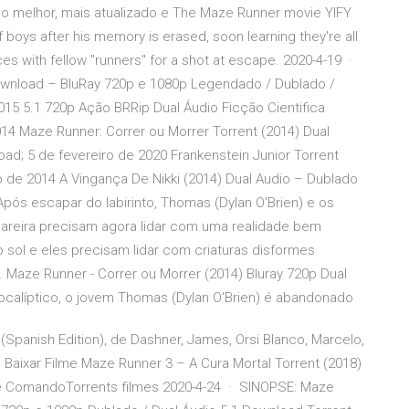
 o melhor, mais atualizado e The Maze Runner movie YIFY
 boys after his memory is erased, soon learning they're all
rces with fellow "runners" for a shot at escape. 2020-4-19 ·
wnload – BluRay 720p e 1080p Legendado / Dublado /
15 5.1 720p Ação BRRip Dual Áudio Ficção Cientifica
4 Maze Runner: Correr ou Morrer Torrent (2014) Dual
ad; 5 de fevereiro de 2020 Frankenstein Junior Torrent
de 2014 A Vingança De Nikki (2014) Dual Audio – Dublado
ós escapar do labirinto, Thomas (Dylan O'Brien) e os
reira precisam agora lidar com uma realidade bem
lo sol e eles precisam lidar com criaturas disformes
Maze Runner - Correr ou Morrer (2014) Bluray 720p Dual
alíptico, o jovem Thomas (Dylan O'Brien) é abandonado
Spanish Edition), de Dashner, James, Orsi Blanco, Marcelo,
s Baixar Filme Maze Runner 3 – A Cura Mortal Torrent (2018)
e ComandoTorrents filmes 2020-4-24 · SINOPSE: Maze