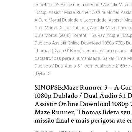
espetáculo? Ajude-nos a crescer! Assistir Maze R
1080p, Assistir Maze Runner: A Cura Mortal, Assis
A Cura Mortal Dublado e Legendado, Assistir Maze
Cura Mortal Online Dublado, Assistir Maze Runne
Cura Mortal (2018) Torrent – BluRay 720p e 1080
Dublado Assistir Online Download 1080p 720p Dua
Thomas (Dylan O’ Brien) descobrirá um grande p
catastróficas para a humanidade. Baixar Filme M
Dublado / Dual Áudio 5.1 com qualidade 2160p /
(Dylan O
SINOPSE:Maze Runner 3 – A Cura 
1080p Dublado / Dual Áudio 5.1
Assistir Online Download 1080p 7
Maze Runner, Thomas lidera seu 
missão final e mais perigosa até e