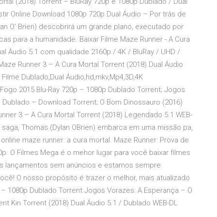
tal (2018) Torrent – BluRay 720p e 1080p Dublado / Dual
stir Online Download 1080p 720p Dual Áudio – Por trás de
an O’ Brien) descobrirá um grande plano, executado por
icas para a humanidade. Baixar Filme Maze Runner - A Cura
al Áudio 5.1 com qualidade 2160p / 4K / BluRay / UHD /
aze Runner 3 – A Cura Mortal Torrent (2018) Dual Áudio
 Filme Dublado,Dual Áudio,hd,mkv,Mp4,3D,4K
e Fogo 2015 Blu-Ray 720p – 1080p Dublado Torrent; Jogos
iD Dublado – Download Torrent; O Bom Dinossauro (2016)
nner 3 – A Cura Mortal Torrent (2018) Legendado 5.1 WEB-
da saga, Thomas (Dylan OBrien) embarca em uma missão pa,
online maze runner: a cura mortal. Maze Runner: Prova de
p. O Filmes Mega é o mehor lugar para você baixar filmes
res lançamentos sem anúncios e estamos sempre
ocê! O nosso propósito é trazer o melhor, mais atualizado
 – 1080p Dublado Torrent Jogos Vorazes: A Esperança – O
ent Kin Torrent (2018) Dual Áudio 5.1 / Dublado WEB-DL