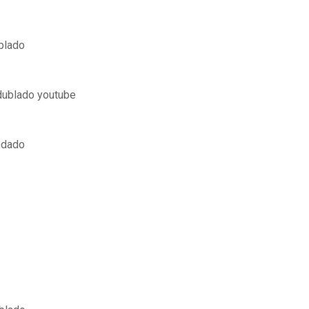
blado
 dublado youtube
ndado