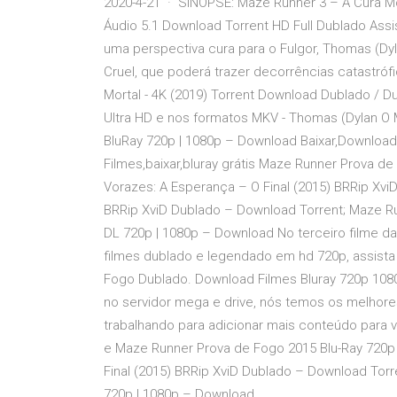
2020-4-21 · SINOPSE: Maze Runner 3 – A Cura Mor
Áudio 5.1 Download Torrent HD Full Dublado Assi
uma perspectiva cura para o Fulgor, Thomas (Dyl
Cruel, que poderá trazer decorrências catastróf
Mortal - 4K (2019) Torrent Download Dublado / Du
Ultra HD e nos formatos MKV - Thomas (Dylan O M
BluRay 720p | 1080p – Download Baixar,Download
Filmes,baixar,bluray grátis Maze Runner Prova d
Vorazes: A Esperança – O Final (2015) BRRip Xv
BRRip XviD Dublado – Download Torrent; Maze Ru
DL 720p | 1080p – Download No terceiro filme 
filmes dublado e legendado em hd 720p, assista 
Fogo Dublado. Download Filmes Bluray 720p 1080
no servidor mega e drive, nós temos os melho
trabalhando para adicionar mais conteúdo para v
e Maze Runner Prova de Fogo 2015 Blu-Ray 720p
Final (2015) BRRip XviD Dublado – Download Torr
720p | 1080p – Download