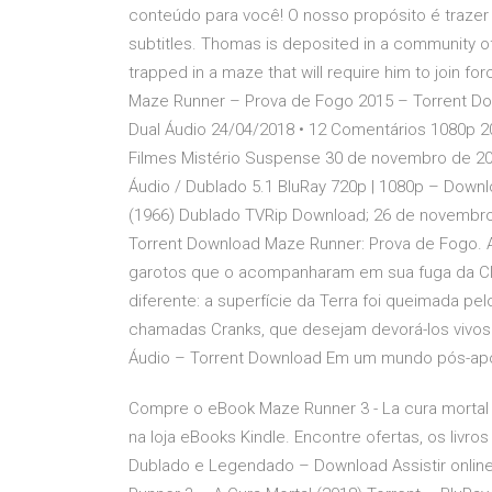
conteúdo para você! O nosso propósito é trazer
subtitles. Thomas is deposited in a community of
trapped in a maze that will require him to join fo
Maze Runner – Prova de Fogo 2015 – Torrent Do
Dual Áudio 24/04/2018 • 12 Comentários 1080p 20
Filmes Mistério Suspense 30 de novembro de 201
Áudio / Dublado 5.1 BluRay 720p | 1080p – Downlo
(1966) Dublado TVRip Download; 26 de novembro 
Torrent Download Maze Runner: Prova de Fogo. Ap
garotos que o acompanharam em sua fuga da Cla
diferente: a superfície da Terra foi queimada pe
chamadas Cranks, que desejam devorá-los vivos. 
Áudio – Torrent Download Em um mundo pós-apoc
Compre o eBook Maze Runner 3 - La cura mortal (
na loja eBooks Kindle. Encontre ofertas, os livro
Dublado e Legendado – Download Assistir onlin